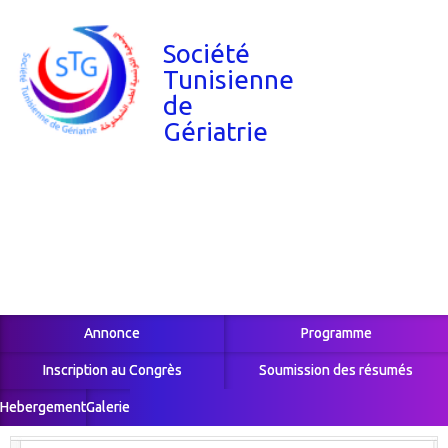
Skip
to
Société
main
Tunisienne
content
de
Gériatrie
Annonce
Programme
Main
navigation
Inscription au Congrès
Soumission des résumés
Hebergement
Galerie